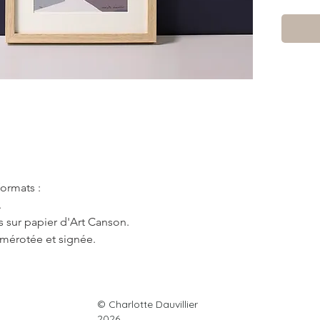
formats :
.
 sur papier d'Art Canson.
umérotée et signée.
© Charlotte Dauvillier
France métropolitaine
♥
2026