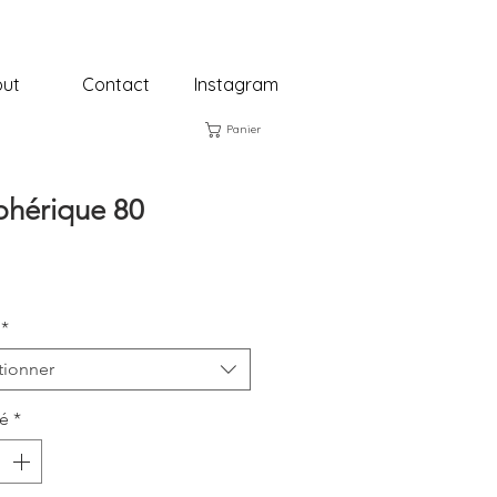
ut
Contact
Instagram
Panier
phérique 80
rix
*
tionner
té
*