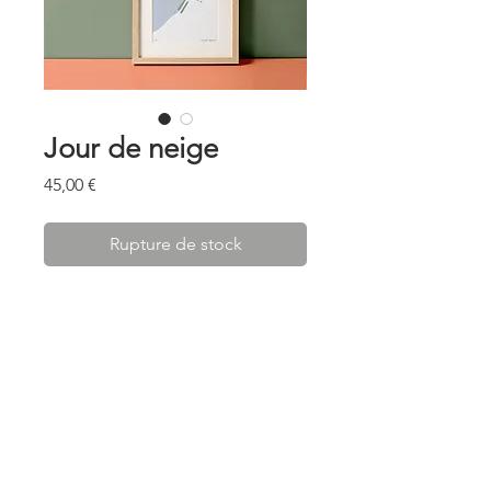
Jour de neige
Prix
45,00 €
Rupture de stock
. . . . . . . . . . . . . . . . . . . . . . .
- Format A4 . 210 x 297 mm
- Digital print
- Art paper 180 g
- Edition : 50 prints
- Designed and printed in the
* Valable pour tous les envois en France