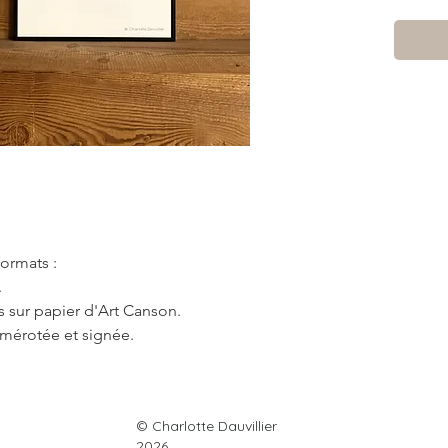
formats :
.
 sur papier d'Art Canson.
umérotée et signée.
© Charlotte Dauvillier
France métropolitaine
♥
2026