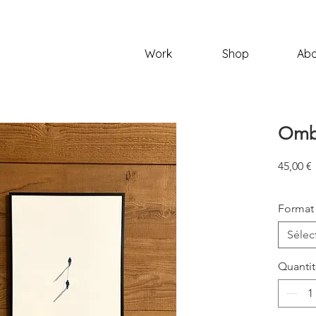
Work
Shop
Abo
Ombr
P
45,00 €
Format
Sélec
Quanti