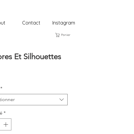
ut
Contact
Instagram
Panier
es Et Silhouettes
rix
*
tionner
té
*