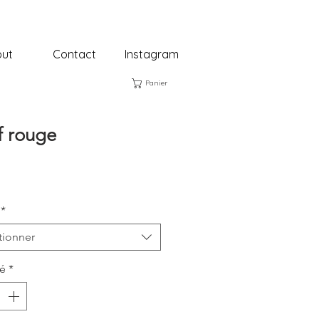
ut
Contact
Instagram
Panier
 rouge
rix
*
tionner
té
*