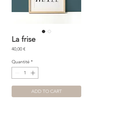
La frise
Prix
40,00 €
Quantité
*
ADD TO CART
...............
Illustration disponible au format
A4 ( 210x297 mm).