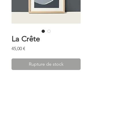
La Crête
Prix
45,00 €
Rupture de stock
...............
Illustration disponible en deux
formats :
A4 ( 210x297 mm) ou 30 x 40 cm.
Imprimée dans les Hautes-Alpes
sur papier d'Art Canson.
* Valable pour tous les envois en France