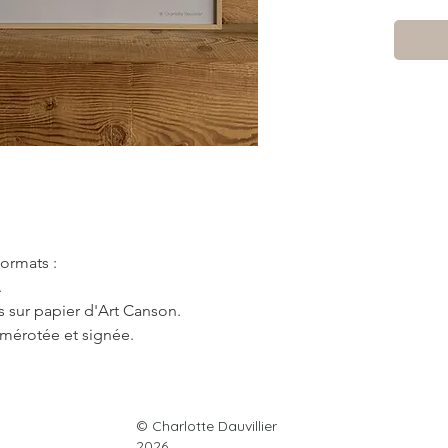
formats :
.
 sur papier d'Art Canson.
umérotée et signée.
© Charlotte Dauvillier
France métropolitaine
♥
2026