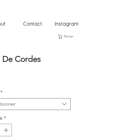
ut
Contact
Instagram
Panier
 De Cordes
rix
*
tionner
té
*