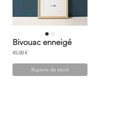
Bivouac enneigé
Prix
45,00 €
Rupture de stock
. . . . . . . . . . . . . . .
Illustration disponible en deux
formats :
A4 ( 210x297 mm) ou 30 x 40 cm.
Imprimée dans les Hautes-Alpes
sur papier d'Art Canson.
* Valable pour tous les envois en France